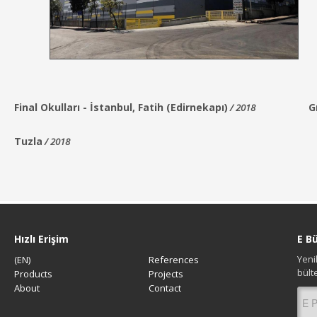
Final Okulları
-
İstanbul,
Fatih (Edirnekapı)
G
/ 2018
Tuzla
/ 2018
Hızlı Erişim
E B
Yeni
(EN)
References
bült
Products
Projects
About
Contact